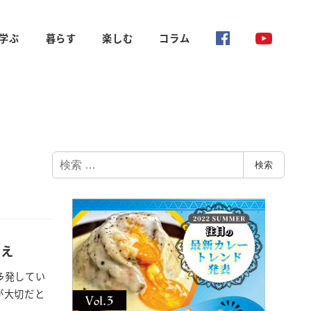
学ぶ
暮らす
楽しむ
コラム
検
検索
索
ーえ
多発してい
が大切だと