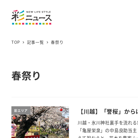
TOP
記事一覧
春祭り
春祭り
【川越】「誉桜」から
彩エリア
川越・氷川神社裏手を流れる
「亀屋栄泉」の中島良助当主