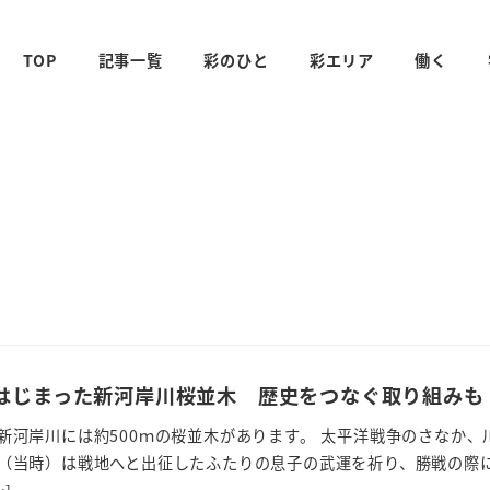
TOP
記事一覧
彩のひと
彩エリア
働く
はじまった新河岸川桜並木 歴史をつなぐ取り組みも
新河岸川には約500ｍの桜並木があります。 太平洋戦争のさなか、
（当時）は戦地へと出征したふたりの息子の武運を祈り、勝戦の際