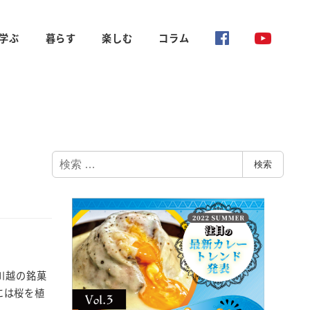
学ぶ
暮らす
楽しむ
コラム
検
検索
索
川越の銘菓
には桜を植