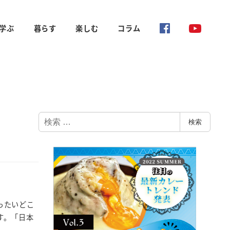
学ぶ
暮らす
楽しむ
コラム
検
検索
索
ったいどこ
す。「日本