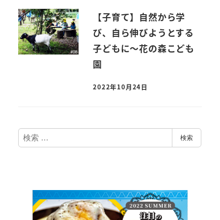
【子育て】自然から学
び、自ら伸びようとする
子どもに～花の森こども
園
2022年10月24日
検
検索
索