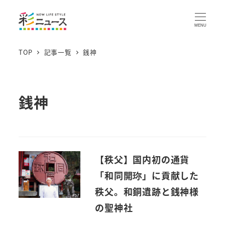
MENU
TOP
記事一覧
銭神
銭神
【秩父】国内初の通貨
「和同開珎」に貢献した
秩父。和銅遺跡と銭神様
の聖神社