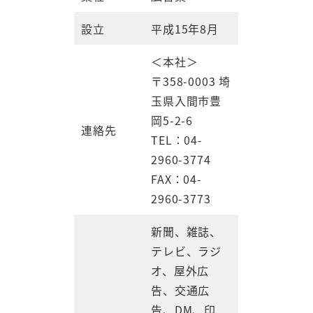
設立
平成15年8月
＜本社＞
〒358-0003 埼
玉県入間市豊
岡5-2-6
連絡先
TEL：04-
2960-3774
FAX：04-
2960-3773
新聞、雑誌、
テレビ、ラジ
オ、屋外広
告、交通広
告、DM、印