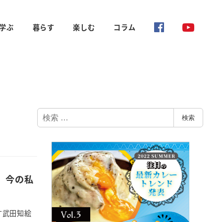
学ぶ
暮らす
楽しむ
コラム
検
検索
索
、今の私
す武田知絵