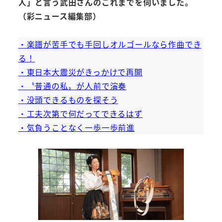
人」と言う武田さんのこれまでを伺いました。
（彩ニュース編集部）
・楽譜が苦手でも手回しオルゴールなら作曲でき
る！
・東日本大震災がきっかけで再開
・〝普通の私〟が人前で演奏
・没頭できるものを探そう
・工夫次第で何だってできるはず
・気負うことなく一歩一歩前進