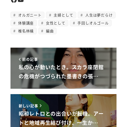
オルガニート
主婦として
人生は夢だらけ
体験講座
女性として
手回しオルゴール
椎名林檎
編曲
前の記事
私の心が動いたとき。スカラ座閉館
の危機がつづられた墨書きの張…
新しい記事
昭和レトロとの出合いが転機。アー
トと地域再生結び付け、一生か…