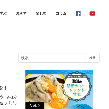
学ぶ
暮らす
楽しむ
コラム
検
検索
索
を！
め、多様な
高位の「プラ