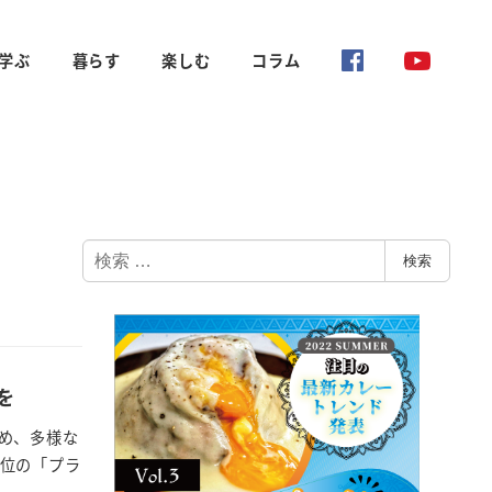
学ぶ
暮らす
楽しむ
コラム
検
検索
索
を
め、多様な
高位の「プラ