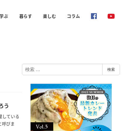
学ぶ
暮らす
楽しむ
コラム
検
検索
索
ろう
理している
と呼びま