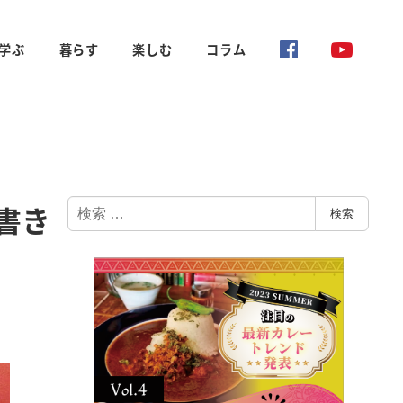
学ぶ
暮らす
楽しむ
コラム
検
書き
検索
索