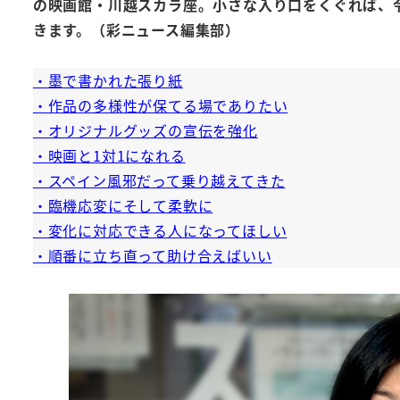
の映画館・川越スカラ座。小さな入り口をくぐれば、
きます。（彩ニュース編集部）
・墨で書かれた張り紙
・作品の多様性が保てる場でありたい
・オリジナルグッズの宣伝を強化
・映画と1対1になれる
・スペイン風邪だって乗り越えてきた
・臨機応変にそして柔軟に
・変化に対応できる人になってほしい
・順番に立ち直って助け合えばいい