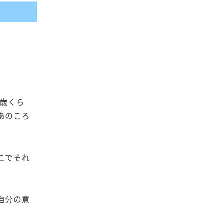
歳くら
あのころ
こでそれ
自分の意