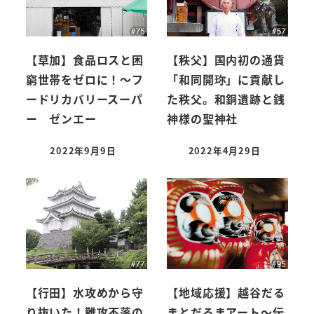
【草加】食品ロスと困
【秩父】国内初の通貨
窮世帯をゼロに！～フ
「和同開珎」に貢献し
ードリカバリースーパ
た秩父。和銅遺跡と銭
ー ゼンエー
神様の聖神社
2022年9月9日
2022年4月29日
【行田】水攻めから守
【地域応援】越谷だる
り抜いた！難攻不落の
まとだるまアート～伝