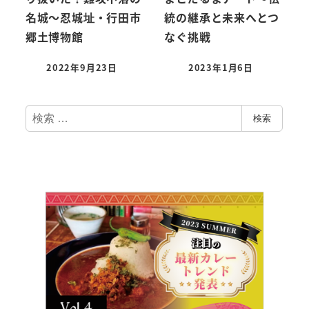
名城～忍城址・行田市
統の継承と未来へとつ
郷土博物館
なぐ挑戦
2022年9月23日
2023年1月6日
検
検索
索