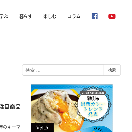
学ぶ
暮らす
楽しむ
コラム
検
検索
索
注目商品
年のキーマ