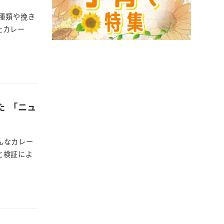
種類や挽き
たカレー
た 「ニュ
んなカレー
と検証によ