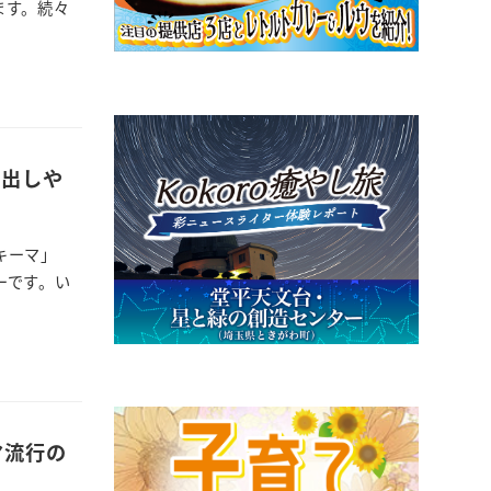
ます。続々
を出しや
キーマ」
ーです。い
マ流行の