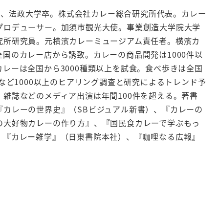
大学、法政大学卒。株式会社カレー総合研究所代表。カレー
プロデューサー。加須市観光大使。事業創造大学院大学
究所研究員。元横濱カレーミュージアム責任者。横濱カ
国のカレー店から誘致。カレーの商品開発は1000件以
レーは全国から3000種類以上を試食。食べ歩きは全国
者など1000以上のヒアリング調査と研究によるトレンド予
雑誌などのメディア出演は年間100件を超える。著書
『カレーの世界史』（SBビジュアル新書）、『カレーの
の大好物カレーの作り方』、『国民食カレーで学ぶもっ
、『カレー雑学』（日東書院本社）、『咖哩なる広報』
。