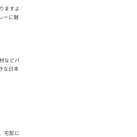
りますよ
レーに魅
材などバ
きな日本
、宅配に