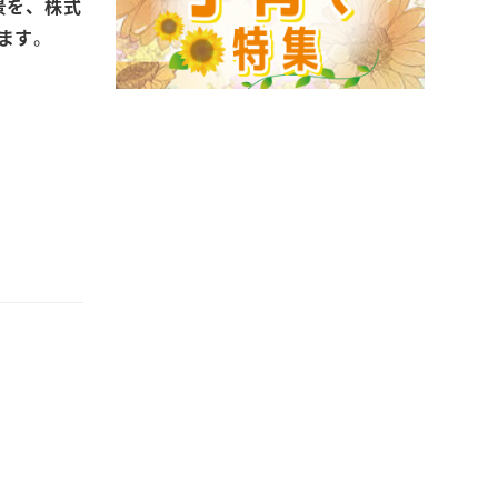
景を、株式
ます
。