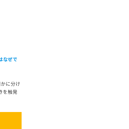
はなぜで
回かに分け
きを触発