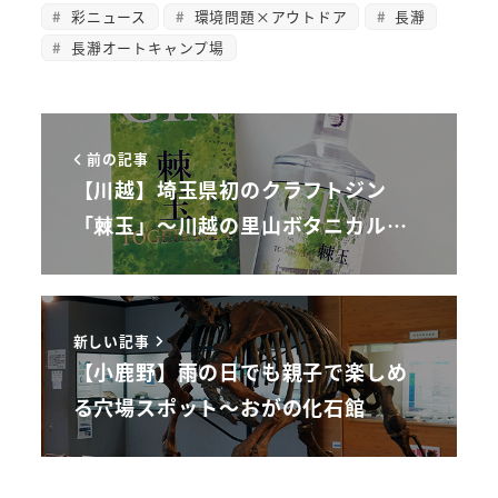
彩ニュース
環境問題×アウトドア
長瀞
長瀞オートキャンプ場
前の記事
【川越】埼玉県初のクラフトジン
「棘玉」～川越の里山ボタニカル…
新しい記事
【小鹿野】雨の日でも親子で楽しめ
る穴場スポット～おがの化石館