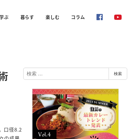
学ぶ
暮らす
楽しむ
コラム
検
術
検索
索
口径8.2
々の成果