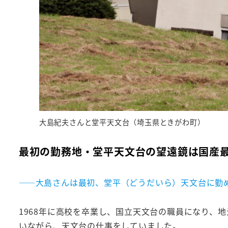
大島紀夫さんと堂平天文台（埼玉県ときがわ町）
最初の勤務地・堂平天文台の望遠鏡は国産
――大島さんは最初、堂平（どうだいら）天文台に勤
1968年に高校を卒業し、国立天文台の職員になり、
いながら、天文台の仕事をしていました。