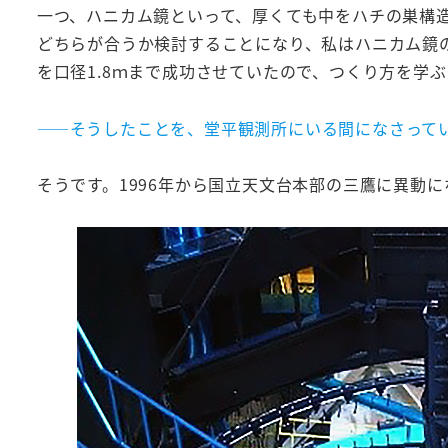
一つ、ハニカム鏡といって、厚くても中をハチの巣構
どちらが合うか検討することになり、私はハニカム鏡の
を口径1.8ｍまで成功させていたので、つくり方を学
――そうしたことを、堂平観測所にいる間になさって
そうです。1996年から国立天文台本部の三鷹に異動