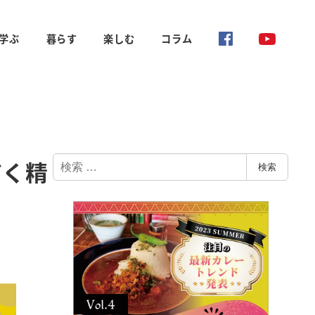
学ぶ
暮らす
楽しむ
コラム
検
だく精
検索
索