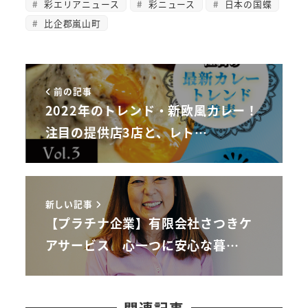
彩エリアニュース
彩ニュース
日本の国蝶
比企郡嵐山町
前の記事
2022年のトレンド・新欧風カレー！
注目の提供店3店と、レト…
新しい記事
【プラチナ企業】有限会社さつきケ
アサービス 心一つに安心な暮…
関連記事