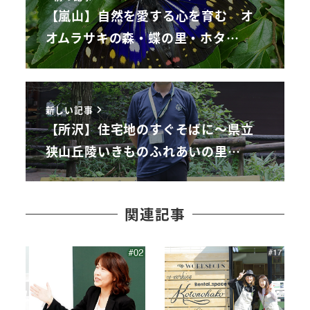
【嵐山】自然を愛する心を育む オ
オムラサキの森・蝶の里・ホタ…
新しい記事
【所沢】住宅地のすぐそばに～県立
狭山丘陵いきものふれあいの里…
関連記事